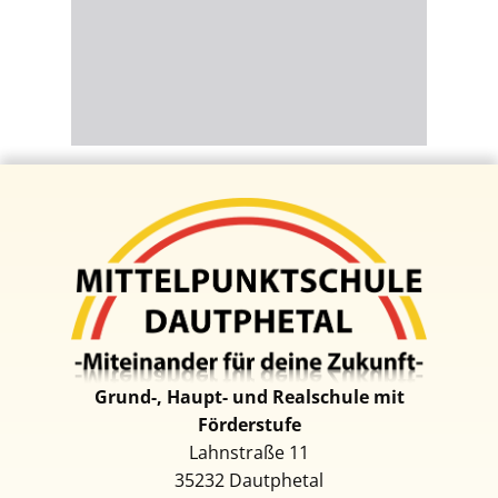
Grund-, Haupt- und Realschul​e mit
Förderstufe
Lahnstraße 11
35232 D​autphetal